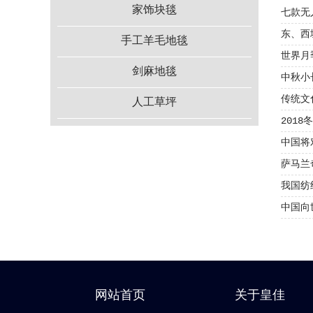
家饰块毯
七款无
东、西
手工羊毛地毯
世界月
剑麻地毯
中秋小
传统文
人工草坪
2018
中国将
萨马兰
我国纺
中国向
网站首页
关于皇佳