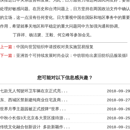
快推进日中关系改善和发展。为此，日方愿努力增进两国民间友好，妥善
处理好敏感问题。在历史和台湾问题上，日方坚持在两国政治文件中确认
的立场，这一点没有任何变化。日方重视中国在国际和地区事务中的重要
作用，希望就事关地区和平稳定的重大问题同中方加强沟通和协调。
丁薛祥、杨洁篪、王毅、何立峰等参加会见。
上一篇：
中国向世贸组织申请授权对美实施贸易报复
下一篇：
亚洲首个可持续发展时尚会议：中纺联给出废旧纺织品服装循环
您可能对以下信息感兴趣？
七款无人驾驶环卫车辆在京正式亮...
2018-09-29
东、西城区禁新建纯商业住宅及商...
2018-09-27
世界月季主题园被正式授牌“世界...
2018-09-26
中秋小长假3天北京各大景区接待游...
2018-09-25
传统文化融合创新设计 多款新颖作...
2018-09-21