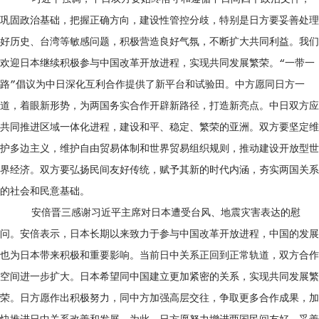
巩固政治基础，把握正确方向，建设性管控分歧，特别是日方要妥善处理
好历史、台湾等敏感问题，积极营造良好气氛，不断扩大共同利益。我们
欢迎日本继续积极参与中国改革开放进程，实现共同发展繁荣。“一带一
路”倡议为中日深化互利合作提供了新平台和试验田。中方愿同日方一
道，着眼新形势，为两国务实合作开辟新路径，打造新亮点。中日双方应
共同推进区域一体化进程，建设和平、稳定、繁荣的亚洲。双方要坚定维
护多边主义，维护自由贸易体制和世界贸易组织规则，推动建设开放型世
界经济。双方要弘扬民间友好传统，赋予其新的时代内涵，夯实两国关系
的社会和民意基础。
安倍晋三感谢习近平主席对日本遭受台风、地震灾害表达的慰
问。安倍表示，日本长期以来致力于参与中国改革开放进程，中国的发展
也为日本带来积极和重要影响。当前日中关系正回到正常轨道，双方合作
空间进一步扩大。日本希望同中国建立更加紧密的关系，实现共同发展繁
荣。日方愿作出积极努力，同中方加强高层交往，争取更多合作成果，加